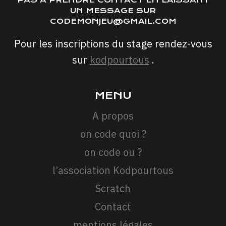
UN MESSAGE SUR
CODEMONJEU@GMAIL.COM
Pour les inscriptions du stage rendez-vous
sur
kodpourtous
.
MENU
A propos
on code quoi ?
on code ou ?
l’association Kodpourtous
Scratch
Contact
mentions légales