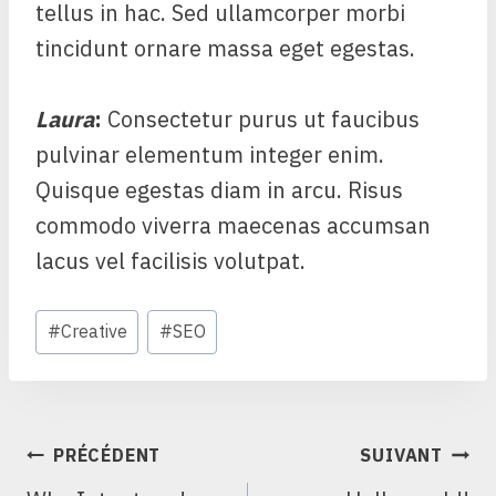
tellus in hac. Sed ullamcorper morbi
tincidunt ornare massa eget egestas.
Laura
:
Consectetur purus ut faucibus
pulvinar elementum integer enim.
Quisque egestas diam in arcu. Risus
commodo viverra maecenas accumsan
lacus vel facilisis volutpat.
Étiquettes
#
Creative
#
SEO
de
la
publication :
NAVIGATION
PRÉCÉDENT
SUIVANT
DE