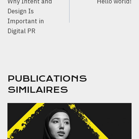
Why Intent and
Hello world!
L’ARTICLE
Design Is
Important in
Digital PR
PUBLICATIONS
SIMILAIRES