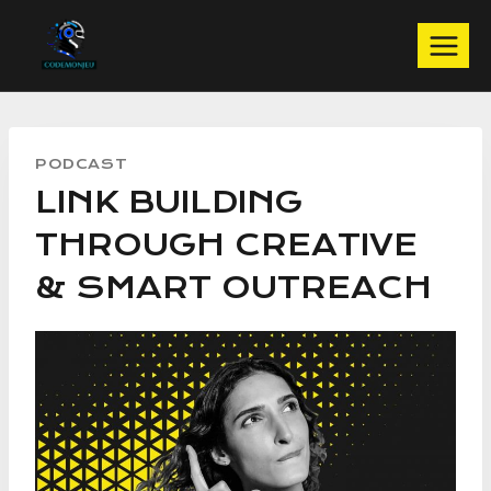
Aller
au
contenu
PODCAST
LINK BUILDING
THROUGH CREATIVE
& SMART OUTREACH