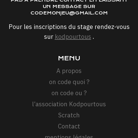
UN MESSAGE SUR
CODEMONJEU@GMAIL.COM
Pour les inscriptions du stage rendez-vous
sur
kodpourtous
.
MENU
A propos
on code quoi ?
on code ou ?
l’association Kodpourtous
Scratch
Contact
mentions légales