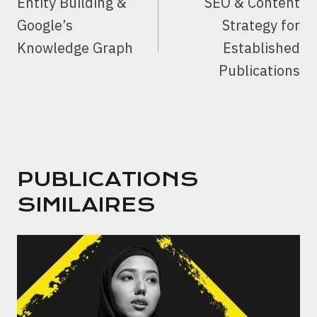
Entity Building &
SEO & Content
L’ARTICLE
Google’s
Strategy for
Knowledge Graph
Established
Publications
PUBLICATIONS
SIMILAIRES