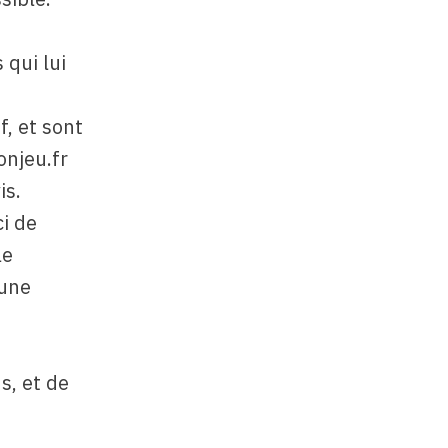
s
 qui lui
f, et sont
onjeu.fr
is.
i de
le
 une
s, et de