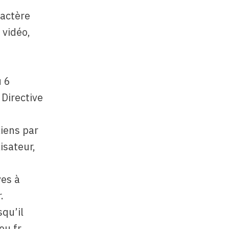
ractère
 vidéo,
u 6
 Directive
liens par
isateur,
ves à
.
qu’il
eu.fr