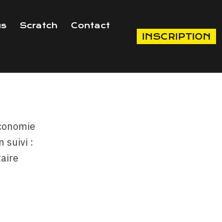
us
Scratch
Contact
INSCRIPTION
S
économie
 suivi :
aire