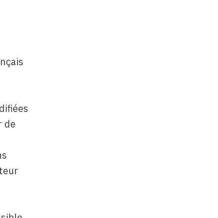
ançais
difiées
r de
ns
teur
sible.