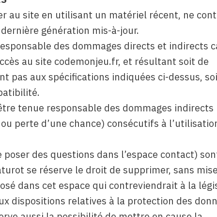
er au site en utilisant un matériel récent, ne con
 dernière génération mis-à-jour.
responsable des dommages directs et indirects 
’accès au site codemonjeu.fr, et résultant soit de
nt pas aux spécifications indiquées ci-dessus, so
atibilité.
être tenue responsable des dommages indirects 
u perte d’une chance) consécutifs à l’utilisatio
de poser des questions dans l’espace contact) sont
aturot se réserve le droit de supprimer, sans mis
sé dans cet espace qui contreviendrait à la légi
ux dispositions relatives à la protection des don
rve aussi la possibilité de mettre en cause la