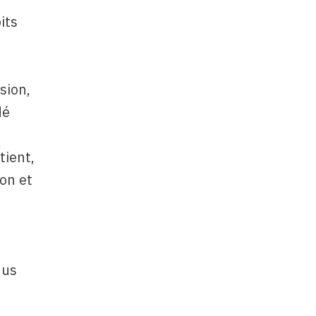
its
sion,
dé
tient,
on et
e
nus