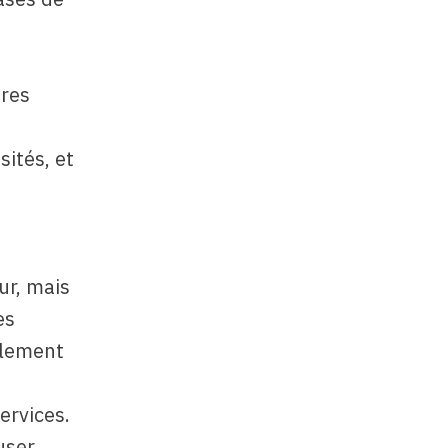
tres
sités, et
eur, mais
es
galement
ervices.
user