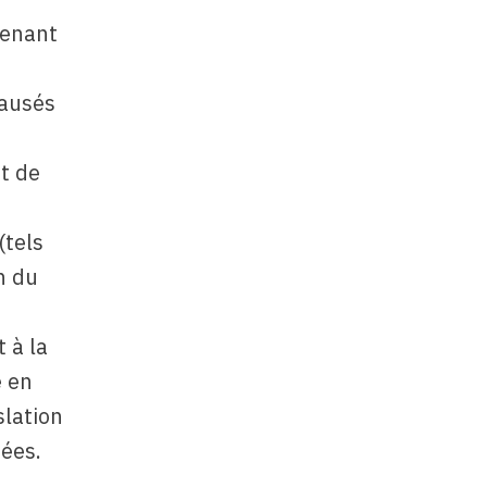
tenant
causés
it de
(tels
n du
 à la
e en
slation
nées.