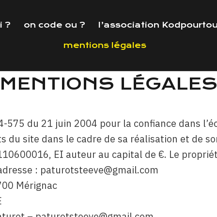
i ?
on code ou ?
l’association Kodpourto
mentions légales
MENTIONS LÉGALE
004-575 du 21 juin 2004 pour la confiance dans l’
 du site dans le cadre de sa réalisation et de son
10600016, EI auteur au capital de €. Le propriét
e adresse : paturotsteeve@gmail.com
3700 Mérignac
E
paturot – paturotsteeve@gmail.com