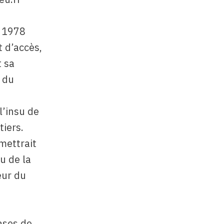
r 1978
t d’accès,
t sa
 du
l’insu de
tiers.
mettrait
u de la
eur du
ases de