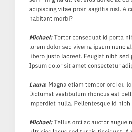
adipiscing vitae proin sagittis nisl. 
habitant morbi?
Michael
:
Tortor consequat id porta ni
lorem dolor sed viverra ipsum nunc a
libero justo laoreet. Feugiat nibh sed 
Ipsum dolor sit amet consectetur adipis
Laura
:
Magna etiam tempor orci eu lo
Dictumst vestibulum rhoncus est pell
imperdiet nulla. Pellentesque id nibh 
Michael
:
Tellus orci ac auctor augue 
ultricies lacus sed turpis tincidunt. A