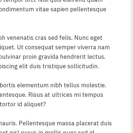
A condimentum vitae sapien pellentesque
bh venenatis cras sed felis. Nunc eget
liquet. Ut consequat semper viverra nam
pulvinar proin gravida hendrerit lectus.
cing elit duis tristique sollicitudin.
bortis elementum nibh tellus molestie.
entesque. Risus at ultrices mi tempus
tortor id aliquet?
mauris. Pellentesque massa placerat duis
met nisl purus in mollis nunc sed id