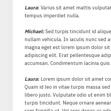
Laura
:
Varius sit amet mattis vulputat
tempus imperdiet nulla.
Michael
:
Sed turpis tincidunt id alique
nullam vehicula. In iaculis nunc sed a
magna eget est lorem ipsum dolor sit
adipiscing elit. Erat pellentesque adi
accumsan. Condimentum lacinia quis v
Laura
:
Lorem ipsum dolor sit amet cons
Quam id leo in vitae turpis massa s
libero justo. Vulputate odio ut enim bl
turpis tincidunt. Neque ornare aene
sem fringilla ut. Vel eros donec ac od