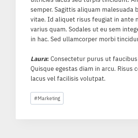
semper. Sagittis aliquam malesuada 
vitae. Id aliquet risus feugiat in ante
varius quam. Sodales ut eu sem integer
in hac. Sed ullamcorper morbi tincid
Laura
:
Consectetur purus ut faucibus
Quisque egestas diam in arcu. Risu
lacus vel facilisis volutpat.
Étiquettes
#
Marketing
de
la
publication :