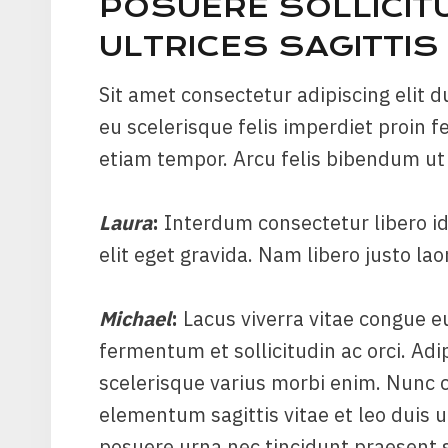
POSUERE SOLLICIT
ULTRICES SAGITTIS 
Sit amet consectetur adipiscing elit du
eu scelerisque felis imperdiet proin 
etiam tempor. Arcu felis bibendum ut 
Laura
:
Interdum consectetur libero i
elit eget gravida. Nam libero justo lao
Michael
:
Lacus viverra vitae congue e
fermentum et sollicitudin ac orci. Adip
scelerisque varius morbi enim. Nunc co
elementum sagittis vitae et leo duis
posuere urna nec tincidunt praesent s