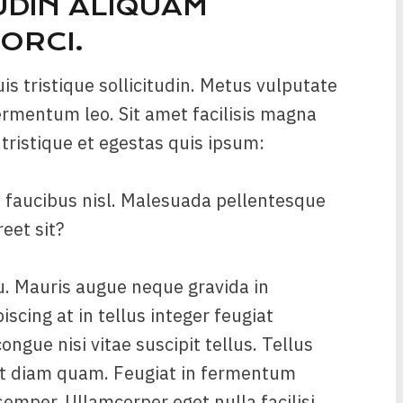
UDIN ALIQUAM
ORCI.
is tristique sollicitudin. Metus vulputate
fermentum leo. Sit amet facilisis magna
tristique et egestas quis ipsum:
d faucibus nisl. Malesuada pellentesque
reet sit?
u. Mauris augue neque gravida in
iscing at in tellus integer feugiat
ngue nisi vitae suscipit tellus. Tellus
 ut diam quam. Feugiat in fermentum
emper. Ullamcorper eget nulla facilisi