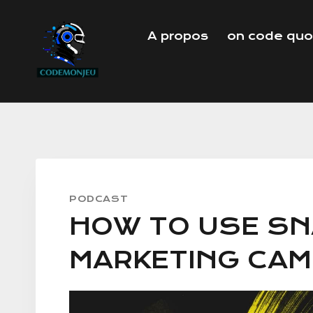
Aller
au
A propos
on code quo
contenu
PODCAST
HOW TO USE SN
MARKETING CA